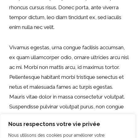
rhoncus cursus risus. Donec porta, ante viverra
tempor dictum, leo diam tincidunt ex, sed iaculis
enim nulla nec velit.
Vivamus egestas, urna congue facilisis accumsan,
ex quam ullamcorper odio, ornare ultricies arcu nisl
ac mi. Morbi non mattis arcu, id maximus tortor.
Pellentesque habitant morbi tristique senectus et
netus et malesuada fames ac turpis egestas.
Mauris vitae dolor in massa consectetur volutpat.
Suspendisse pulvinar volutpat purus, non congue
magna consequat at. Curabitur dictum nulla diam,
Nous respectons votre vie privée
non imperdiet augue feugiat non. Morbi luctus
Nous utilisons des cookies pour améliorer votre
lobortis venenatis.