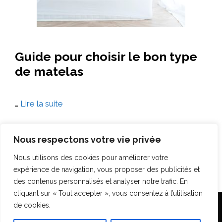
Guide pour choisir le bon type
de matelas
…
Lire la suite
Nous respectons votre vie privée
Nous utilisons des cookies pour améliorer votre
Page
Page
Page
1
2
…
4
→
suivant
expérience de navigation, vous proposer des publicités et
des contenus personnalisés et analyser notre trafic. En
cliquant sur « Tout accepter », vous consentez à l’utilisation
de cookies.
Accueil
Plan du site
Mentions légales