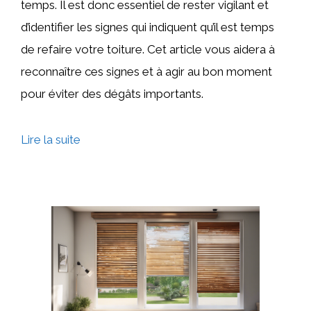
temps. Il est donc essentiel de rester vigilant et
d’identifier les signes qui indiquent qu’il est temps
de refaire votre toiture. Cet article vous aidera à
reconnaître ces signes et à agir au bon moment
pour éviter des dégâts importants.
Les
Lire la suite
signes
qui
indiquent
qu’il
faut
refaire
sa