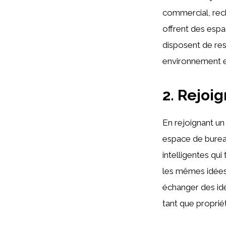
commercial, rech
offrent des espa
disposent de res
environnement e
2. Rejoi
En rejoignant u
espace de burea
intelligentes qu
les mêmes idées 
échanger des id
tant que propriét