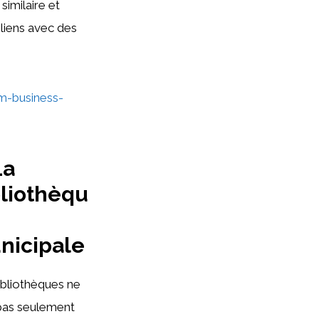
imilaire et
liens avec des
m-business-
La
bliothèqu
nicipale
ibliothèques ne
pas seulement