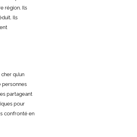
 région. Ils
uit. Ils
lent
 cher qu’un
de personnes
ues partageant
giques pour
es confronté en