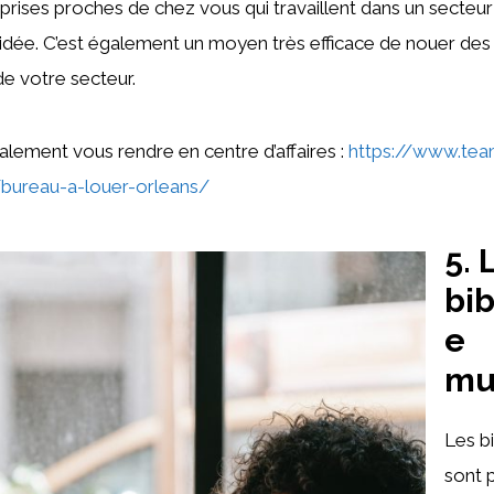
ises proches de chez vous qui travaillent dans un secteur s
dée. C’est également un moyen très efficace de nouer des 
e votre secteur.
lement vous rendre en centre d’affaires :
https://www.tea
bureau-a-louer-orleans/
5. 
bi
e
mu
Les b
sont 