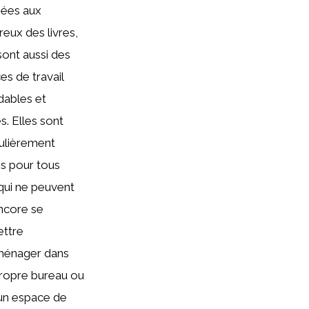
nées aux
eux des livres,
sont aussi des
es de travail
dables et
s. Elles sont
culièrement
es pour tous
qui ne peuvent
ncore se
ttre
ménager dans
propre bureau ou
un espace de