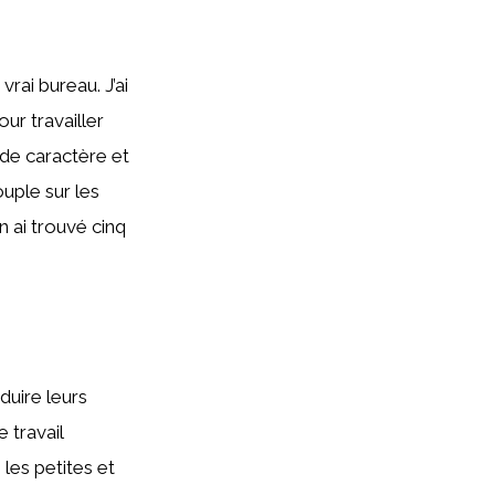
vrai bureau. J’ai
ur travailler
p de caractère et
ouple sur les
n ai trouvé cinq
uire leurs
 travail
les petites et