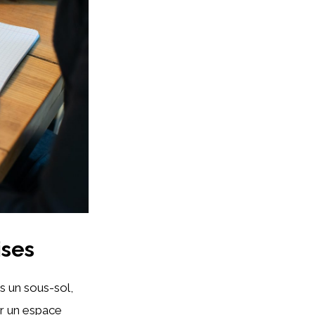
ises
ns un sous-sol,
er un espace