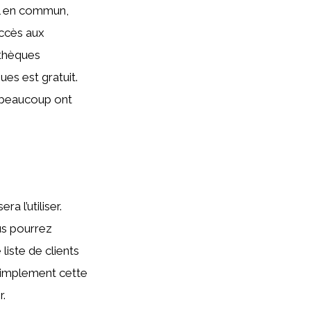
il en commun,
accès aux
othèques
ues est gratuit.
t beaucoup ont
a l’utiliser.
us pourrez
liste de clients
simplement cette
r.