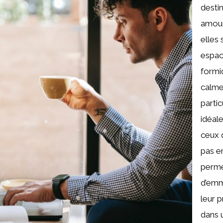
desti
amour
elles 
espac
formi
calme
parti
idéal
ceux 
pas e
perme
d’em
leur 
dans 