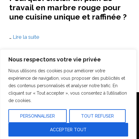
travail en marbre rouge pour
une cuisine unique et raffinée ?
…
Lire la suite
Nous respectons votre vie privée
Nous utilisons des cookies pour améliorer votre
Page
Page
Page
1
2
…
12
→
suivant
expérience de navigation, vous proposer des publicités et
des contenus personnalisés et analyser notre trafic. En
cliquant sur « Tout accepter », vous consentez à l’utilisation
de cookies.
Accueil
Plan du site
Mentions légales
Construction
Travaux Rénovation
Outils & Conseils
PERSONNALISER
TOUT REFUSER
ACCEPTER TOUT
© 2026 Citysurfing
• Construit avec
GeneratePress