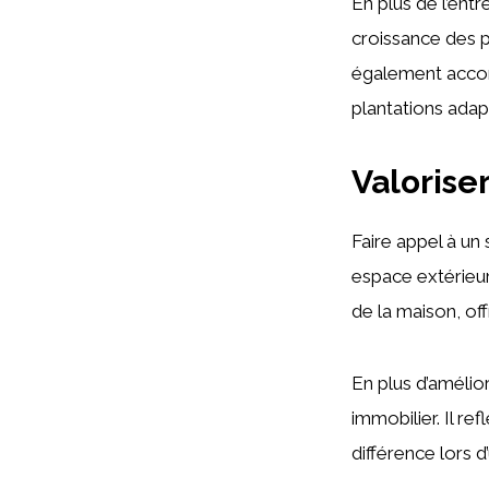
En plus de l’ent
croissance des pl
également accomp
plantations adap
Valorise
Faire appel à un 
espace extérieur
de la maison, of
En plus d’amélio
immobilier. Il ref
différence lors d