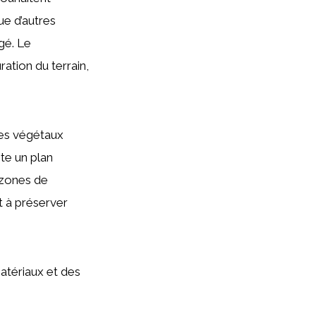
ue d’autres
gé. Le
ation du terrain,
 des végétaux
ite un plan
 zones de
nt à préserver
atériaux et des