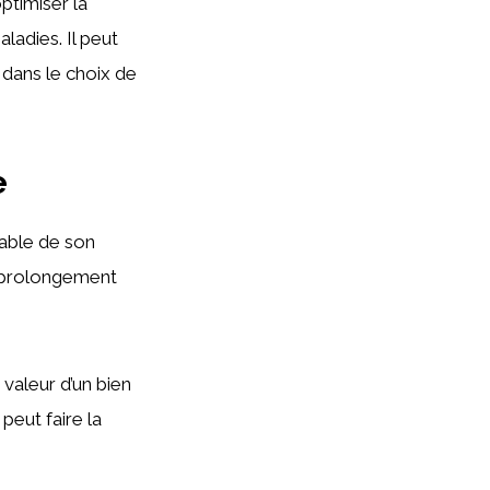
ptimiser la
ladies. Il peut
 dans le choix de
e
rable de son
e prolongement
 valeur d’un bien
 peut faire la