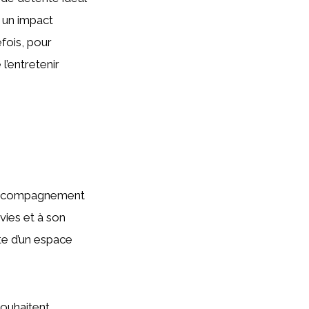
 un impact
efois, pour
l’entretenir
 accompagnement
vies et à son
te d’un espace
souhaitent