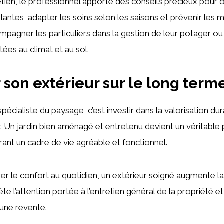
retien, le professionnel apporte des conseils précieux pour o
antes, adapter les soins selon les saisons et prévenir les ma
agner les particuliers dans la gestion de leur potager ou
tées au climat et au sol.
r son extérieur sur le long term
spécialiste du paysage, c’est investir dans la valorisation du
. Un jardin bien aménagé et entretenu devient un véritabl
frant un cadre de vie agréable et fonctionnel.
rer le confort au quotidien, un extérieur soigné augmente la
lète l’attention portée à l’entretien général de la propriété et
’une revente.