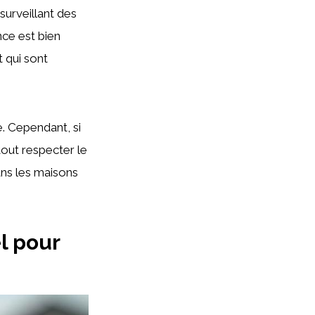
urveillant des
nce est bien
 qui sont
de. Cependant, si
tout respecter le
ans les maisons
l pour