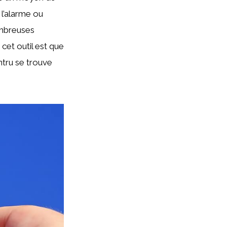
 l’alarme ou
nombreuses
cet outil est que
ntru se trouve