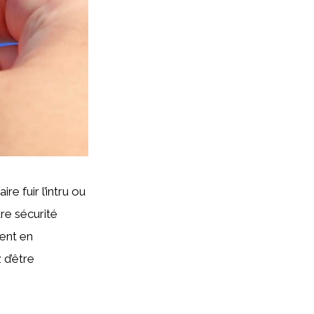
re fuir l’intru ou
re sécurité
lent en
 d’être