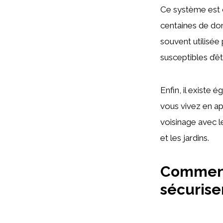
Ce système est 
centaines de domi
souvent utilisée
susceptibles d’ê
Enfin, il existe 
vous vivez en ap
voisinage avec l
et les jardins.
Comment 
sécurise