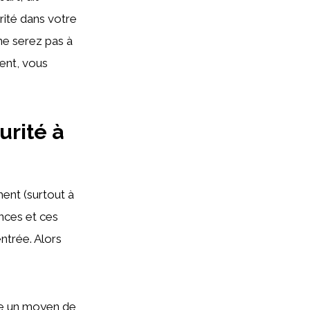
rité dans votre
ne serez pas à
ment, vous
.
urité à
ent (surtout à
nces et ces
ntrée. Alors
ace un moyen de