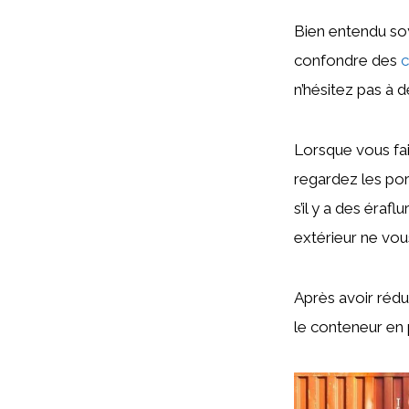
Bien entendu soy
confondre des
c
n’hésitez pas à 
Lorsque vous fai
regardez les port
s’il y a des éraf
extérieur ne vous
Après avoir réd
le conteneur en p