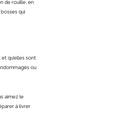
 de rouille, en
s bosses qui
et qu’elles sont
s, endommagés ou
us aimez le
parer à livrer