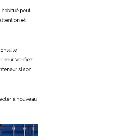
n habitué peut
ttention et
 Ensuite,
eneur. Vérifiez
onteneur si son
pecter à nouveau