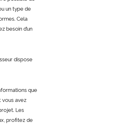
u un type de
formes. Cela
ez besoin d’un
isseur dispose
informations que
t vous avez
projet. Les
x, profitez de