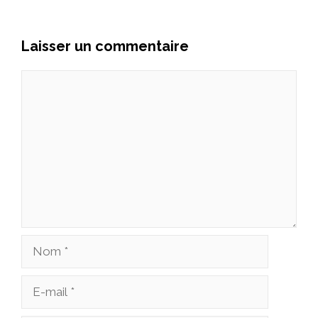
Laisser un commentaire
Commentaire
Nom
E-
mail