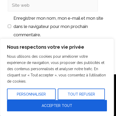
Site
web
Enregistrer mon nom, mon e-mail et mon site
dans le navigateur pour mon prochain
commentaire.
Nous respectons votre vie privée
Nous utilisons des cookies pour améliorer votre
expérience de navigation, vous proposer des publicités et
des contenus personnalisés et analyser notre trafic. En
cliquant sur « Tout accepter », vous consentez à l’utilisation
de cookies.
Accueil
Plan du site
Mentions légales
Construction
Travaux Rénovation
Outils & Conseils
PERSONNALISER
TOUT REFUSER
ACCEPTER TOUT
© 2026 Citysurfing
• Construit avec
GeneratePress