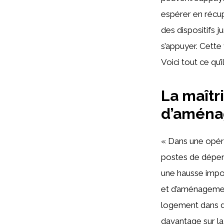
espérer en récup
des dispositifs j
s’appuyer. Cette 
Voici tout ce qu’i
La maîtr
d’amén
« Dans une opéra
postes de dépens
une hausse impor
et d’aménagemen
logement dans de
davantage sur l