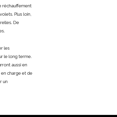
le réchauffement
olets. Plus loin,
relles. De
es.
r les
ur le long terme.
rront aussi en
e en charge et de
r un