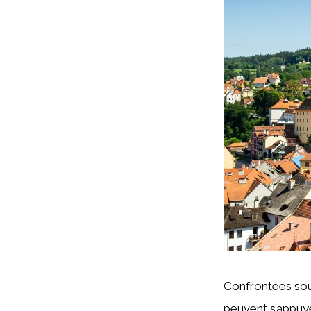
Confrontées souv
peuvent s’appuye