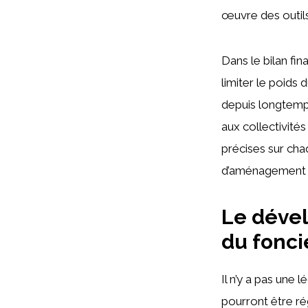
œuvre des outils 
Dans le bilan fi
limiter le poids 
depuis longtemps
aux collectivité
précises sur chaq
d’aménagement e
Le dével
du fonci
Il n’y a pas une 
pourront être ré