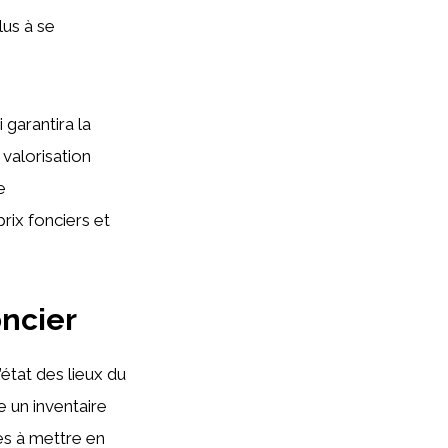
lus à se
 garantira la
valorisation
e
prix fonciers et
oncier
’état des lieux du
e un inventaire
les à mettre en