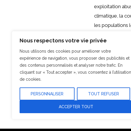
exploitation abu
climatique, la co
les populations l
manière lente, c’
Nous respectons votre vie privée
Nous utilisons des cookies pour améliorer votre
La valorisation 
expérience de navigation, vous proposer des publicités et
réglementations 
des contenus personnalisés et analyser notre trafic. En
Tout en tirant b
cliquant sur « Tout accepter », vous consentez à l’utilisatio
de cookies.
profiter grâce à
valorisation fon
PERSONNALISER
TOUT REFUSER
développement 
ACCEPTER TOUT