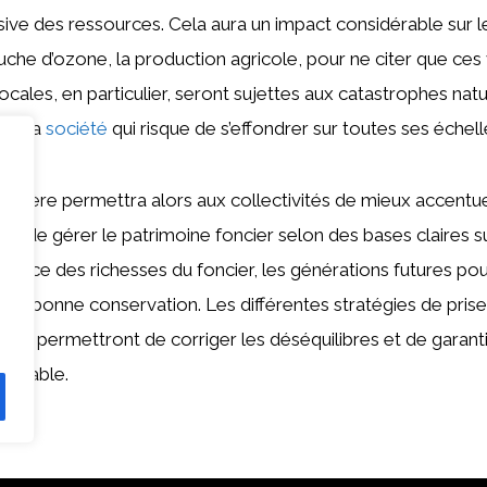
sive des ressources. Cela aura un impact considérable sur 
uche d’ozone, la production agricole, pour ne citer que ces v
ocales, en particulier, seront sujettes aux catastrophes natu
est la
société
qui risque de s’effondrer sur toutes ses échell
foncière permettra alors aux collectivités de mieux accentue
et de gérer le patrimoine foncier selon des bases claires s
énéfice des richesses du foncier, les générations futures pou
n
 une bonne conservation. Les différentes stratégies de pris
cière permettront de corriger les déséquilibres et de garanti
durable.