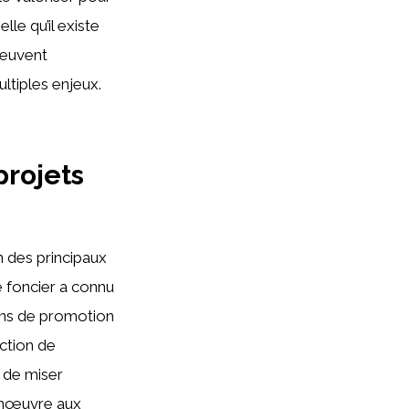
e qu’il existe
 peuvent
ultiples enjeux.
projets
n des principaux
e foncier a connu
lans de promotion
ction de
t de miser
manœuvre aux