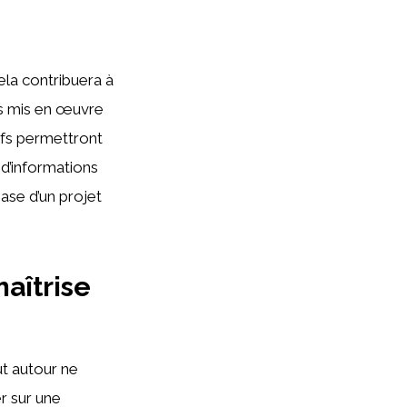
ela contribuera à
ils mis en œuvre
ifs permettront
 d’informations
hase d’un projet
aîtrise
out autour ne
r sur une