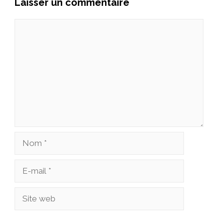
Laisser un commentaire
Commentaire
Nom
E-
mail
Site
web