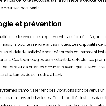
en cas de forte secousse, la maison restera debout, offra
le pour ses occupants.
gie et prévention
 matière de technologie a également transformé la façon d
 maisons pour les rendre antisismiques. Les dispositifs de 
ues et d’alerte anticipée sont désormais couramment insta
rains. Ces technologies permettent de détecter les prem
 de terre et d’alerter les occupants avant que la secousse 
 ainsi le temps de se mettre à l’abri.
s systèmes d’amortissement des vibrations sont devenus un
r les maisons antisismiques. Ces dispositifs, installés dans
s internes, fonctionnent comme des amortisseurs de voiture