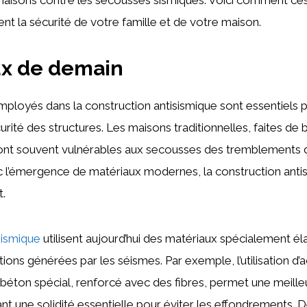
t la sécurité de votre famille et de votre maison.
ux de demain
ployés dans la construction antisismique sont essentiels po
écurité des structures. Les maisons traditionnelles, faites de
sont souvent vulnérables aux secousses des tremblements d
l’émergence de matériaux modernes, la construction antisi
t.
sismique
utilisent aujourd’hui des matériaux spécialement é
ations générées par les séismes. Par exemple, l’utilisation d’a
 béton spécial, renforcé avec des fibres, permet une meilleur
nt une solidité essentielle pour éviter les effondrements. D