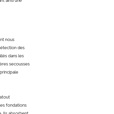
nt ainsi une
ont nous
détection des
llés dans les
ières secousses
principale
 atout
 les fondations
. Ils absorbent