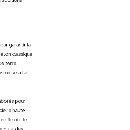
ur garantir la
 béton classique
e terre.
smique a fait
laborés pour
cier à haute
e flexibilité
e plus, des