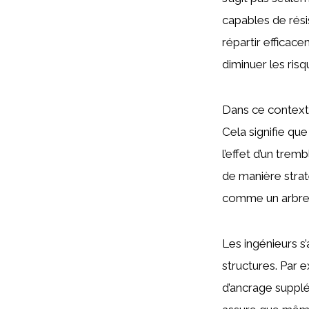
capables de rés
répartir efficace
diminuer les ris
Dans ce contexte
Cela signifie que
l’effet d’un trem
de manière strat
comme un arbre q
Les ingénieurs s’
structures. Par 
d’ancrage supplé