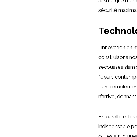
assure que même 
sécurité maxima
Technolo
L’innovation en
construisons nos
secousses sismiq
foyers contempo
d’un tremblement
n’arrive, donnant
En parallèle, le
indispensable pou
ou les structure