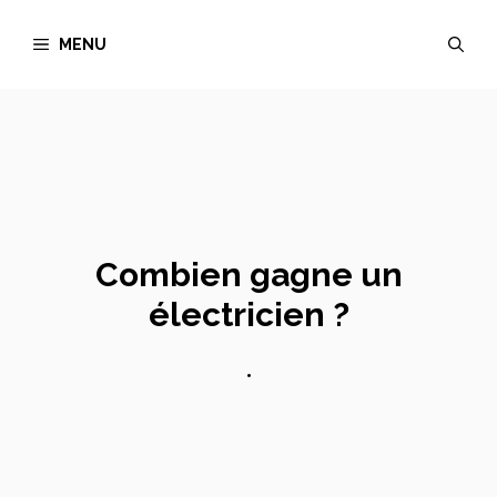
Aller
MENU
au
contenu
Combien gagne un
électricien ?
•