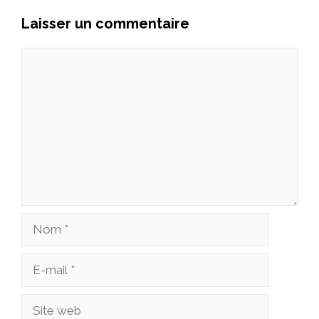
Laisser un commentaire
Commentaire
Nom
E-
mail
Site