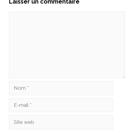
Laisser un commentaire
Commentaire
Nom
E-
mail
Site
web