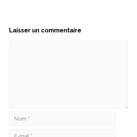
Laisser un commentaire
Commentaire
Nom
E-