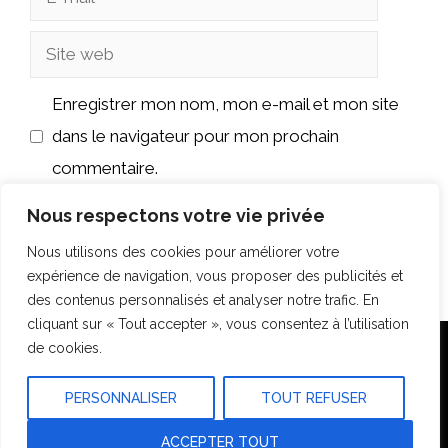
mail
Site
web
Enregistrer mon nom, mon e-mail et mon site
dans le navigateur pour mon prochain
commentaire.
Nous respectons votre vie privée
Nous utilisons des cookies pour améliorer votre
expérience de navigation, vous proposer des publicités et
des contenus personnalisés et analyser notre trafic. En
cliquant sur « Tout accepter », vous consentez à l’utilisation
de cookies.
Accueil
Plan du site
Mentions légales
Construction
Travaux Rénovation
Outils & Conseils
PERSONNALISER
TOUT REFUSER
ACCEPTER TOUT