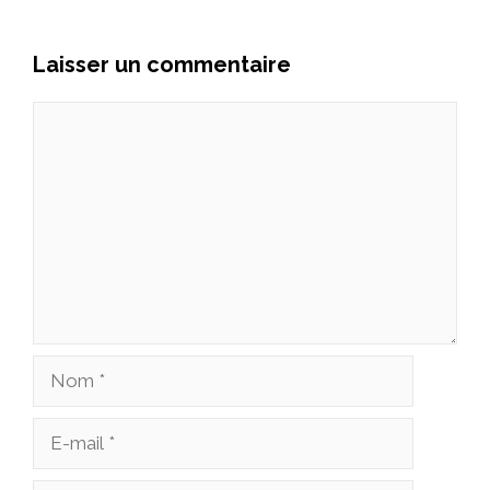
Laisser un commentaire
Commentaire
Nom
E-
mail